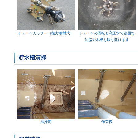
チェーンカッター（後方噴射式）
チェーンの回転と高圧水で頑固な
油脂や木根も取り除けます
貯水槽清掃
清掃前
作業後