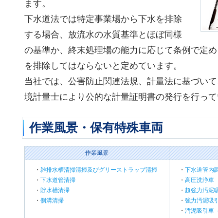
ます。
下水道法では特定事業場から下水を排除
する場合、放流水の水質基準とほぼ同様
の基準か、終末処理場の能力に応じて条例で定め
を排除してはならないと定めています。
当社では、公害防止関連法規、計量法に基づいて
境計量士により公的な計量証明書の発行を行って
作業風景・保有特殊車両
作業風景
・
雑排水槽清掃清掃及びグリーストラップ清掃
・
下水道管内
・
下水道管清掃
・
高圧洗浄車
・
貯水槽清掃
・
超強力汚泥
・
側溝清掃
・
強力汚泥吸
・
汚泥吸引車